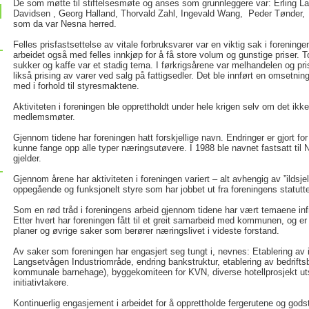
De som møtte til stiftelsesmøte og anses som grunnleggere var: Erling L
Davidsen , Georg Halland, Thorvald Zahl, Ingevald Wang, Peder Tønder, 
som da var Nesna herred.
Felles prisfastsettelse av vitale forbruksvarer var en viktig sak i forenin
arbeidet også med felles innkjøp for å få store volum og gunstige priser. 
sukker og kaffe var et stadig tema. I førkrigsårene var melhandelen og pri
likså prising av varer ved salg på fattigsedler. Det ble innført en omsetni
med i forhold til styresmaktene.
Aktiviteten i foreningen ble opprettholdt under hele krigen selv om det ik
medlemsmøter.
Gjennom tidene har foreningen hatt forskjellige navn. Endringer er gjort for
kunne fange opp alle typer næringsutøvere. I 1988 ble navnet fastsatt ti
gjelder.
Gjennom årene har aktiviteten i foreningen variert – alt avhengig av ”ildsje
oppegående og funksjonelt styre som har jobbet ut fra foreningens statutte
Som en rød tråd i foreningens arbeid gjennom tidene har vært temae
Etter hvert har foreningen fått til et greit samarbeid med kommunen, og e
planer og øvrige saker som berører næringslivet i videste forstand.
Av saker som foreningen har engasjert seg tungt i, nevnes: Etablering av 
Langsetvågen Industriområde, endring bankstruktur, etablering av bedrif
kommunale barnehage), byggekomiteen for KVN, diverse hotellprosjekt uts
initiativtakere.
Kontinuerlig engasjement i arbeidet for å opprettholde fergerutene og gods