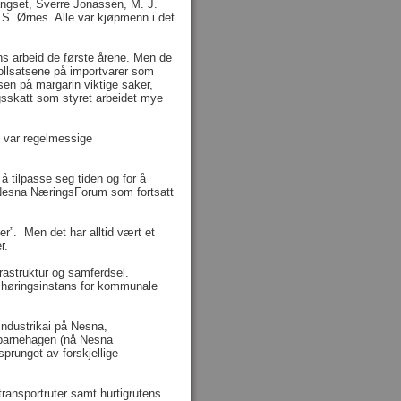
angset, Sverre Jonassen, M. J.
S. Ørnes. Alle var kjøpmenn i det
gens arbeid de første årene. Men de
Tollsatsene på importvarer som
sen på margarin viktige saker,
ngsskatt som styret arbeidet mye
ke var regelmessige
 å tilpasse seg tiden og for å
l Nesna NæringsForum som fortsatt
ler”. Men det har alltid vært et
r.
ne infrastruktur og samferdsel.
r høringsinstans for kommunale
industrikai på Nesna,
tsbarnehagen (nå Nesna
prunget av forskjellige
transportruter samt hurtigrutens