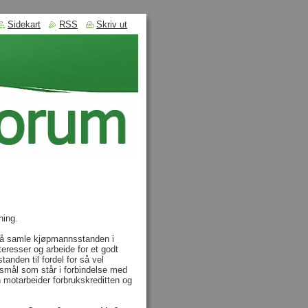
Sidekart
RSS
Skriv ut
ening.
l å samle kjøpmannsstanden i
eresser og arbeide for et godt
nden til fordel for så vel
smål som står i forbindelse med
motarbeider forbrukskreditten og