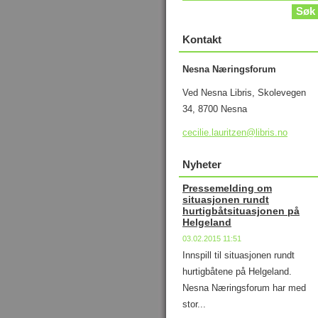
Kontakt
Nesna Næringsforum
Ved Nesna Libris, Skolevegen
34, 8700 Nesna
cecilie.
lauritze
n@libris
.no
Nyheter
Pressemelding om
situasjonen rundt
hurtigbåtsituasjonen på
Helgeland
03.02.2015 11:51
Innspill til situasjonen rundt
hurtigbåtene på Helgeland.
Nesna Næringsforum har med
stor...