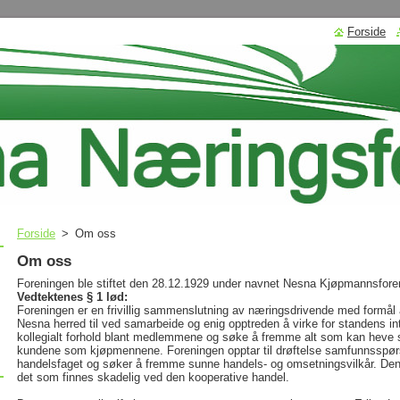
Forside
Forside
>
Om oss
Om oss
Foreningen ble stiftet den 28.12.1929 under navnet Nesna Kjøpmannsfor
Vedtektenes § 1 lød:
Foreningen er en frivillig sammenslutning av næringsdrivende med formå
Nesna herred til ved samarbeide og enig opptreden å virke for standens int
kollegialt forhold blant medlemmene og søke å fremme alt som kan heve sta
kundene som kjøpmennene. Foreningen opptar til drøftelse samfunnsspør
handelsfaget og søker å fremme sunne handels- og omsetningsvilkår. Den 
det som finnes skadelig ved den kooperative handel.